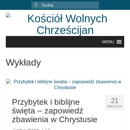
Szuklaj
w:
MENU
Wykłady
21
Przybytek i biblijne
WRZ 2018
święta – zapowiedź
zbawienia w Chrystusie
wpis w:
Wykłady
|
0