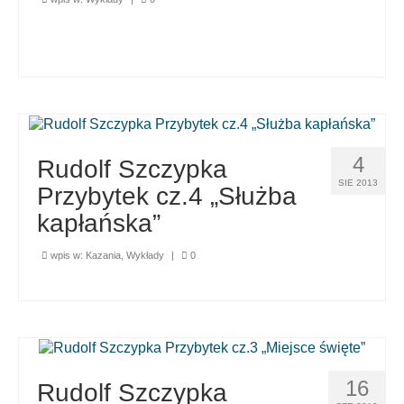
4
Rudolf Szczypka
SIE 2013
Przybytek cz.4 „Służba
kapłańska”
wpis w:
Kazania
,
Wykłady
|
0
16
Rudolf Szczypka