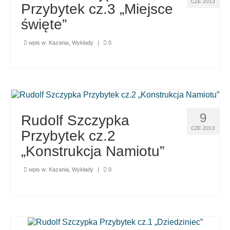
CZE 2013
Przybytek cz.3 „Miejsce
święte”
wpis w:
Kazania
,
Wykłady
|
0
9
Rudolf Szczypka
CZE 2013
Przybytek cz.2
„Konstrukcja Namiotu”
wpis w:
Kazania
,
Wykłady
|
0