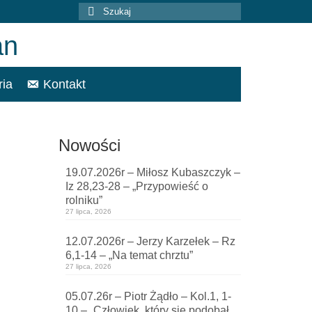
Szuklaj
w:
ria
Kontakt
Nowości
19.07.2026r – Miłosz Kubaszczyk –
Iz 28,23-28 – „Przypowieść o
rolniku”
27 lipca, 2026
12.07.2026r – Jerzy Karzełek – Rz
6,1-14 – „Na temat chrztu”
27 lipca, 2026
05.07.26r – Piotr Żądło – Kol.1, 1-
10 – „Człowiek, który się podobał