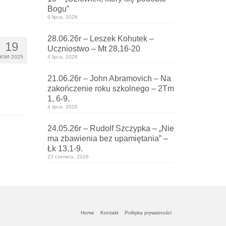
Bogu”
9 lipca, 2026
28.06.26r – Leszek Kohutek –
19
Uczniostwo – Mt 28,16-20
KWI 2025
4 lipca, 2026
21.06.26r – John Abramovich – Na
zakończenie roku szkolnego – 2Tm
1, 6-9.
4 lipca, 2026
24.05.26r – Rudolf Szczypka – „Nie
ma zbawienia bez upamiętania” –
Łk 13,1-9.
23 czerwca, 2026
Home
Kontakt
Polityka prywatności