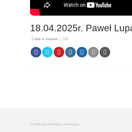
18.04.2025r. Paweł Lup
wpis w:
Kazania
|
0
© 2026 Kościół Wolnych Chrześcijan