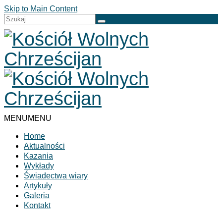
Skip to Main Content
Szuklaj
w:
MENU
MENU
Home
Aktualności
Kazania
Wykłady
Świadectwa wiary
Artykuły
Galeria
Kontakt