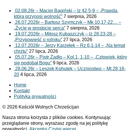
02.08.26r – Maciej Bagiński – Iz 42,5-9 – „Prawda,
która przynosi wolność”
7 sierpnia, 2026
26.07.2026r – Bartosz Szymczyk – Mk 10,17-22… –
„Życie w prostocie serca”
7 sierpnia, 2026
19.07.2026r – Miłosz Kubaszczyk – Iz 28,23-28 –
„Przypowieść o rolniku”
27 lipca, 2026
12.07.2026r – Jerzy Karzełek – Rz 6,1-14 – „Na temat
chrztu”
27 lipca, 2026
05.07.26r – Piotr Żądło – Kol.1, 1-10 – „Człowiek, który
się podobał Bogu”
9 lipca, 2026
28.06.26r – Leszek Kohutek – Uczniostwo – Mt 28,16-
20
4 lipca, 2026
Home
Kontakt
Polityka prywatności
© 2026 Kościół Wolnych Chrześcijan
Nasza strona korzysta z plików cookies. Kontynuując
przeglądanie strony, wyrażasz zgodę na jej politykę
prywatności.
Akceptuj
Czytaj więcej