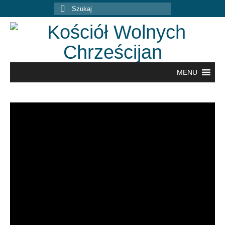
Szuklaj
w:
MENU