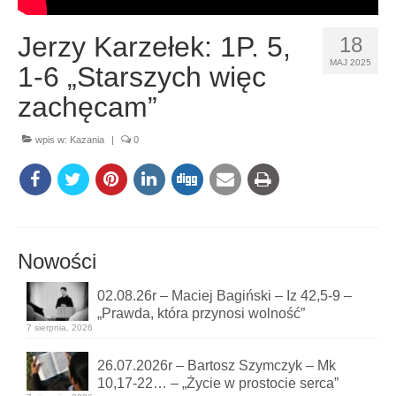
Jerzy Karzełek: 1P. 5,
18
MAJ 2025
1-6 „Starszych więc
zachęcam”
wpis w:
Kazania
|
0
Nowości
02.08.26r – Maciej Bagiński – Iz 42,5-9 –
„Prawda, która przynosi wolność”
7 sierpnia, 2026
26.07.2026r – Bartosz Szymczyk – Mk
10,17-22… – „Życie w prostocie serca”