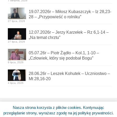
7 sierpnia, 2026
19.07.2026r – Miłosz Kubaszczyk – Iz 28,23-
28 – „Przypowieść o rolniku”
27 lipca, 2026
12.07.2026r – Jerzy Karzełek – Rz 6,1-14 –
„Na temat chrztu”
27 lipca, 2026
05.07.26r – Piotr Żądło – Kol.1, 1-10 –
„Człowiek, który się podobał Bogu”
9 lipca, 2026
28.06.26r – Leszek Kohutek – Uczniostwo –
Mt 28,16-20
4 lipca, 2026
Nasza strona korzysta z plików cookies. Kontynuując
Home
Kontakt
Polityka prywatności
przeglądanie strony, wyrażasz zgodę na jej politykę prywatności.