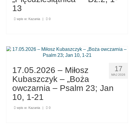
13
wpis w:
Kazania
|
0
17
17.05.2026 – Miłosz
MAJ 2026
Kubaszczyk – „Boża
owczarnia – Psalm 23; Jan
10, 1-21
wpis w:
Kazania
|
0