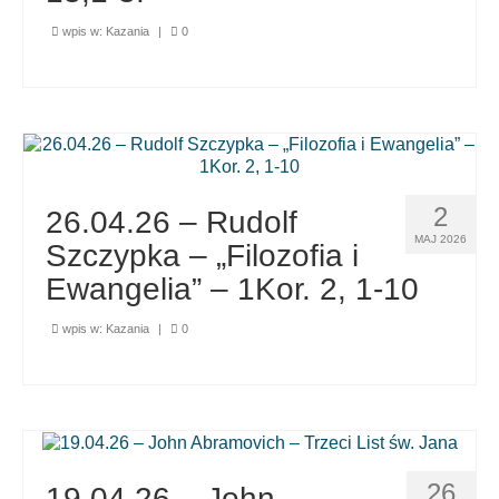
wpis w:
Kazania
|
0
2
26.04.26 – Rudolf
MAJ 2026
Szczypka – „Filozofia i
Ewangelia” – 1Kor. 2, 1-10
wpis w:
Kazania
|
0
26
19.04.26 – John