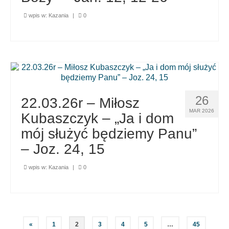
wpis w:
Kazania
|
0
26
22.03.26r – Miłosz
MAR 2026
Kubaszczyk – „Ja i dom
mój służyć będziemy Panu”
– Joz. 24, 15
wpis w:
Kazania
|
0
Stronicowanie
«
1
2
3
4
5
…
45