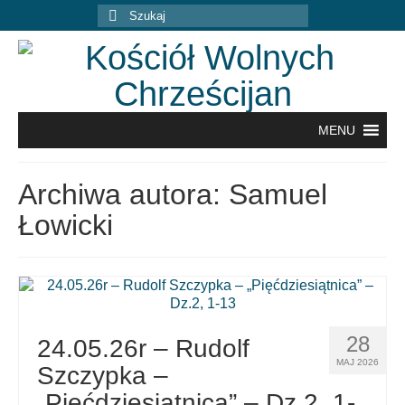
Szuklaj
w:
MENU
Archiwa autora: Samuel
Łowicki
28
24.05.26r – Rudolf
MAJ 2026
Szczypka –
„Pięćdziesiątnica” – Dz.2, 1-